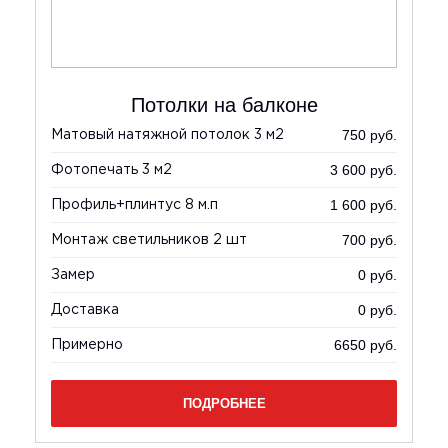
Потолки на балконе
уб.
750 руб.
Матовый натяжной потолок 3 м2
Тк
уб.
3 600 руб.
Фотопечать 3 м2
Пр
уб.
1 600 руб.
Профиль+плинтус 8 м.п
Мо
уб.
700 руб.
Монтаж светильников 2 шт
До
уб.
0 руб.
Замер
За
 шт
0 руб.
Доставка
До
6650 руб.
Примерно
Пр
уб.
ПОДРОБНЕЕ