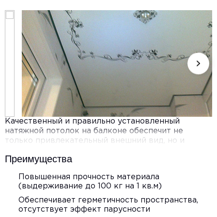
Качественный и правильно установленный
натяжной потолок на балконе обеспечит не
только привлекательный внешний вид, но и
скроет возможные дефекты, пожелтения,
Преимущества
трещины. Срок службы конструкции – не менее 15
лет без необходимости ремонта.
Повышенная прочность материала
(выдерживание до 100 кг на 1 кв.м)
Обеспечивает герметичность пространства,
отсутствует эффект парусности