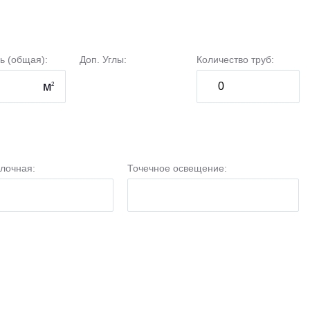
ь (общая):
Доп. Углы:
Количество труб:
м
2
лочная:
Точечное освещение: